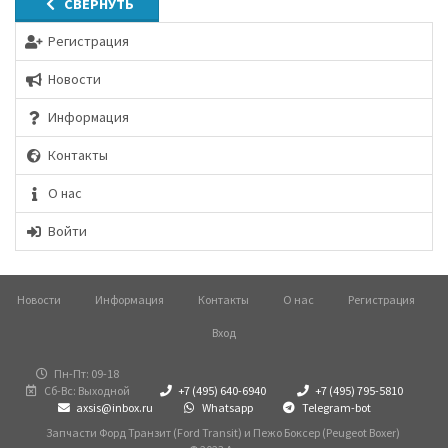
СВЕРНУТЬ
Регистрация
Новости
Информация
Контакты
О нас
Войти
Новости
Информация
Контакты
О нас
Регистрация
Вход
Пн-Пт: 09-18
Сб-Вс: Выходной
+7 (495) 640-6940
+7 (495) 795-5810
axsis@inbox.ru
Whatsapp
Telegram-bot
Запчасти Форд Транзит (Ford Transit) и Пежо Боксер (Peugeot Boxer)